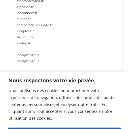
mentoratbyleo.fr
alphaleo.fr
leoconnect.fr
hubleo.fr
democratie-courage.fr
picuptour.fr
virtual.pro
eveleo.fr
leolagrange.tv
leolagrange.io
Nous respectons votre vie privée.
Nous utilisons des cookies pour améliorer votre
expérience de navigation, diffuser des publicités ou des
Maison Pour Tous Centre Social Belle de Mai
contenus personnalisés et analyser notre trafic. En
Léo Lagrange Méditérranée
cliquant sur « Tout accepter », vous consentez à notre
1 et 6 boulevard Boyer 13003 Marseille
utilisation des cookies.
Tél : 04 91 62 55 05